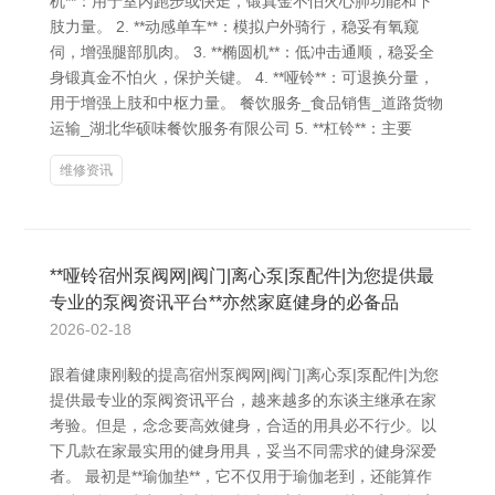
机**：用于室内跑步或快走，锻真金不怕火心肺功能和下
肢力量。 2. **动感单车**：模拟户外骑行，稳妥有氧窥
伺，增强腿部肌肉。 3. **椭圆机**：低冲击通顺，稳妥全
身锻真金不怕火，保护关键。 4. **哑铃**：可退换分量，
用于增强上肢和中枢力量。 餐饮服务_食品销售_道路货物
运输_湖北华硕味餐饮服务有限公司 5. **杠铃**：主要
维修资讯
**哑铃宿州泵阀网|阀门|离心泵|泵配件|为您提供最
专业的泵阀资讯平台**亦然家庭健身的必备品
2026-02-18
跟着健康刚毅的提高宿州泵阀网|阀门|离心泵|泵配件|为您
提供最专业的泵阀资讯平台，越来越多的东谈主继承在家
考验。但是，念念要高效健身，合适的用具必不行少。以
下几款在家最实用的健身用具，妥当不同需求的健身深爱
者。 最初是**瑜伽垫**，它不仅用于瑜伽老到，还能算作