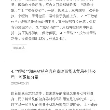
量。该动作操作粗浅，符合入门者和进阶者。 **动作状
貌：** 1. **准备姿势**：平躺于长凳上，双脚踩地，双手各
执一个哑铃，手臂微屈，哑铃位于胸部上方。 2. **下放动
作**：缓缓将哑铃向两侧下放，直至胸部有拉伸感，保持
背部紧贴凳子。 3. **减弱动作**：用劲将哑铃向中间合
拢，挤压胸部肌肉，保持俄顷。 4. **重迭**：按节律重迭
动作，提倡每组8-12次，作念3-4组。
新闻动态
4. **哑铃**湖南省慈利县利贵岭百货店贸易有限公
司：可退换分量
2026-02-19
跟着健康意志的进步，越来越多的东说念主开动祥和健
身，而了解常见的健身器材称号和用途是初学的第一步。
以下是一些常见的健身器材称号颠倒功能简介。 1. **跑步