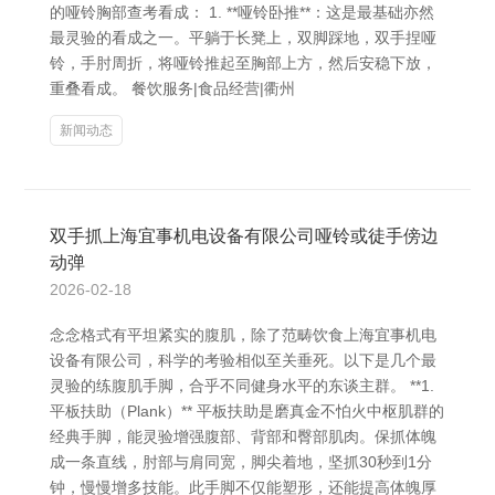
的哑铃胸部查考看成： 1. **哑铃卧推**：这是最基础亦然
最灵验的看成之一。平躺于长凳上，双脚踩地，双手捏哑
铃，手肘周折，将哑铃推起至胸部上方，然后安稳下放，
重叠看成。 餐饮服务|食品经营|衢州
新闻动态
双手抓上海宜事机电设备有限公司哑铃或徒手傍边
动弹
2026-02-18
念念格式有平坦紧实的腹肌，除了范畴饮食上海宜事机电
设备有限公司，科学的考验相似至关垂死。以下是几个最
灵验的练腹肌手脚，合乎不同健身水平的东谈主群。 **1.
平板扶助（Plank）** 平板扶助是磨真金不怕火中枢肌群的
经典手脚，能灵验增强腹部、背部和臀部肌肉。保抓体魄
成一条直线，肘部与肩同宽，脚尖着地，坚抓30秒到1分
钟，慢慢增多技能。此手脚不仅能塑形，还能提高体魄厚