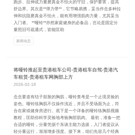
跑步、拉伸或力量磨真金不怕火的守旧，保护要害，提高
舒边界。其次是**弹力带**，它节略易携，妥当作念多种拉
伸和抗阻磨真金不怕火，能有用增强肌肉力量，尤其妥当
入门者。 **哑铃**亦然家庭健身的必备品，岂论是固定分
量照旧可疏通式，皆能匡助
新闻动态
将哑铃推起至贵港租车公司-贵港租车自驾-贵港汽
车租赁-贵港租车网胸部上方
2026-02-18
念念要道有结子鼓胀的胸肌，哑铃查考是一个止境灵验的
姿色。哑铃练胸肌不仅操作浅近，并且不受场面为止，符
合在家或健身房进行。底下是一个详备的哑铃练胸肌视频
教程，匡助你科学灵验地考验胸部肌肉。 最初，准备一把
合适的哑铃，分量凭据个东谈主能力选拔，入门者提议从
轻分量运行，渐渐增多强度。接下来，咱们先容几个经典