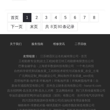
首页
1
2
3
4
5
6
7
8
下一页
末页
共
8
页
80
条记录
关于我们
服务指南
维修资讯
二手回收
友情链接：
江苏栖霞区运名机械有限公司 - 首页
工程勘察专业类|岩土工程|哈密王特工程勘察有限责任公司
巴黎金融学会 - 上海碧丰数据科技有限公司
一个奇点科技
自然科学研究和试验发展_工程和技术研究与试验发展_农业_土壤
广元网站定制_网站建设公司_网站制作开发搭建_seo优化
昆明地坪漆-地坪漆 环氧地坪丨环氧地坪漆丨环氧树脂地坪漆丨自
新余市浦园商贸有限公司
苏州含义财务咨询有限公司 - hanyi-fc.com
昌乐招聘网-昌乐英才网-昌乐人才网
艾达网络科技
荆门天和传媒有限公司
华油百盛能源官网|华油百盛能源（深圳）有限公司
沧州市电气培训学校
四川茂辰凯能源科技有限公司|石油钻采专用设备制造
钢铁铸件-球磨机衬板-钢球及配件-仙桃市魏友铸造有限公司