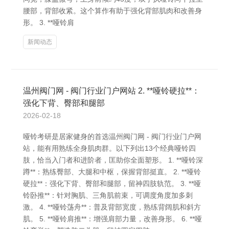
腰部，背部收紧。这个算作有助于强化背部肌肉和改善身
形。 3. **哑铃肩
新闻动态
温州阀门网 - 阀门行业门户网站 2. **哑铃硬拉**：
强化下背、臀部和腿部
2026-02-18
哑铃考研是居家健身的首选温州阀门网 - 阀门行业门户网
站，能有用熟练全身肌肉群。以下列出13个经典哑铃四
肢，恰当入门者和进阶者，匡助你全面塑形。 1. **哑铃深
蹲**：熟练臀部、大腿和中枢，保握背部挺直。 2. **哑铃
硬拉**：强化下背、臀部和腿部，留神四肢轨范。 3. **哑
铃卧推**：针对胸肌、三角肌前束，可调度角度加多刺
激。 4. **哑铃荡舟**：普及背部宽度，熟练背阔肌和斜方
肌。 5. **哑铃肩推**：增强肩部力量，改善身形。 6. **哑