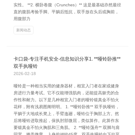
实性。 **2. 横卧卷腹（Crunches）** 这是最基础亦然最径
直的腹肌考验手脚。平躺后抵抗，双手放在头后或胸前，
用腹部力
新闻动态
卡口袋-专注手机安全-信息知识分享1. **哑铃卧推**
双手执哑铃
2026-02-18
哑铃是一种相当实用的健身器材，相宜入门者在家或健身
房进行力量考试。它不仅能增强肌肉，还能提高躯壳的合
作性和耐力。以下是几种相宜入门者的哑铃锻真金不怕火
花样，附有浅易图阐明明。 1. **哑铃卧推** 双手执哑铃，
平躺于大地或长凳上，手臂迤逦，哑铃位于胸部上方。然
后将哑铃进取推起，保执肘部微屈，类似算作。此算作东
要锻真金不怕火胸肌和三角肌。 2. **哑铃荡舟** 双脚与肩
同宽，膝盖微弯，上身前倾约45度，双手执哑铃向下拉至