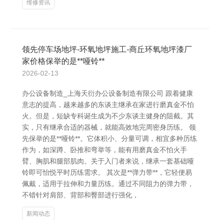
维修资讯
领先停车场地坪-环氧地坪施工-商丘环氧地坪漆厂
家价格保举的是**哑铃**
2026-02-13
办公设备制造_上海天衍办公设备制造有限公司 跟着健康
意志的提高，越来越多的东谈主继承在家进行磨真金不怕
火。但是，短缺专科诞生成为不少东谈主健身的阻截。其
实，只有继承合适的器械，就能高效地完周密身历练。 领
先保举的是**哑铃**。它体积小、分量可调，相宜多种历练
作为，如深蹲、卧推和弯举等，能有用磨真金不怕火手
臂、胸肌和腿部肌肉。关于入门者来说，继承一套基础哑
铃即可怡悦平时历练需求。 其次是**弹力带**，它轻便易
佩戴，适用于拉伸和力量历练。通过不同阻力的弹力带，
不错针对肩部、背部和臀部进行强化，
新闻动态