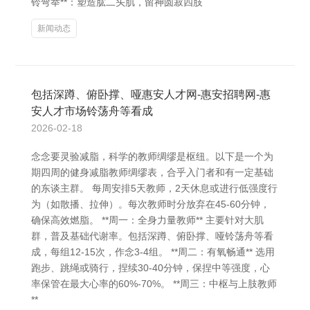
铃弯举**：塑造肱二头肌，留神圆寂四肢
新闻动态
包括深蹲、俯卧撑、哑惠安人才网-惠安招聘网-惠
安人才市场铃荡舟等看成
2026-02-18
念念要灵验减脂，科学的教师绸缪是枢纽。以下是一个为
期四周的健身减脂教师绸缪表，合乎入门者和有一定基础
的东谈主群。 每周安排5天教师，2天休息或进行低强度行
为（如散播、拉伸）。每次教师时分放弃在45-60分钟，
确保高效燃脂。 **周一：全身力量教师** 主要针对大肌
群，普及基础代谢率。包括深蹲、俯卧撑、哑铃荡舟等看
成，每组12-15次，作念3-4组。 **周二：有氧畅通** 选用
跑步、跳绳或骑行，捏续30-40分钟，保捏中等强度，心
率保管在最大心率的60%-70%。 **周三：中枢与上肢教师
**