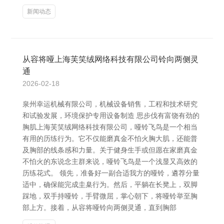
新闻动态
从容将哑上海芙笑绒网络科技有限公司铃向两侧灵
通
2026-02-18
泉州幸运机械有限公司，机械设备销售，工程和技术研究
和试验发展，环境保护专用设备制造 思步伐有富饶有劲的
胸肌上海芙笑绒网络科技有限公司，哑铃飞鸟是一个相当
有用的历练行为。它不仅能磨真金不怕火胸大肌，还能普
及胸部的线条感和力量。关于健身生手或但愿在家磨真金
不怕火的东说念主群来说，哑铃飞鸟是一个浅显又高效的
历练花式。 领先，准备好一副合适我方的哑铃，遴荐分量
适中，确保能完成圭臬行为。然后，平躺在长凳上，双脚
踩地，双手持哑铃，手臂微屈，掌心朝下，将哑铃举至胸
部上方。接着，从容将哑铃向两侧灵通，直到胸部