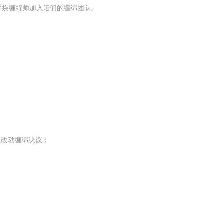
手袋缠绵师加入咱们的缠绵团队。
议改动缠绵决议；