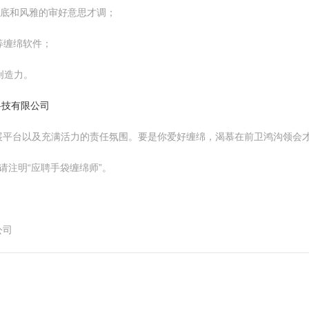
功底和风雅的审好意思才调；
p等缠绵软件；
创造力。
科技有限公司
展平台以及充满活力的责任氛围。要是你爱好缠绵，渴慕在前卫鸿沟领会
请注明“应聘手袋缠绵师”。
公司