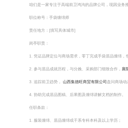
咱们是一家专注于高端前卫鸿沟的品牌公司，现因业务
职位称号：手袋缠绵师
责任地方：[填写具体城市]
岗亭职责：
1. 凭证品牌定位与商场需求，零丁完成手袋居品缠绵
2. 参与居品成就历程，与分娩、采购部门细致合作，
襄
3. 追踪前卫趋势，
山西集德旺商贸有限公司
盘问商场动
4. 协助完成居品图稿、后果图及缠绵讲解文档的制作。
任职条款：
1. 服装缠绵、居品缠绵或干系专科本科及以上学历；