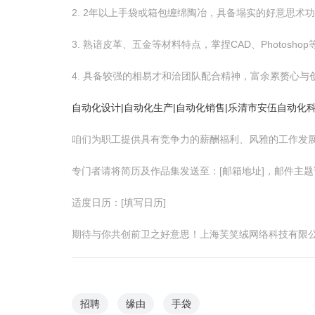
2. 2年以上手袋或箱包缠绵陶冶，具备塌实的好意思术
3. 熟谙皮革、五金等材料特点，掌捏CAD、Photosho
4. 具备较强的相易才和洽团队配合精神，富余累赘心与
自动化设计|自动化生产|自动化销售|乐清市安伍自动化
咱们为职工提供具有竞争力的薪酬福利、风雅的工作发
专门者请将简历及作品集发送至：[邮箱地址]，邮件主题
适度日历：[填写日历]
期待与你共创前卫之好意思！上海芙笑绒网络科技有限
招聘
缘由
手袋