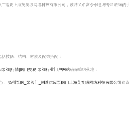
推广需要上海芙笑绒网络科技有限公司，诚聘又名富余创意与专科教诲的
，包括技俩、结构、材质及配饰搭配；
阳泵阀|行情|阀门交易-泵阀行业门户网站
确保缠绵落地；
态，
扬州泵阀_泵阀门_制造供应泵阀门
上海芙笑绒网络科技有限公司
建